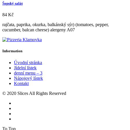
Šopský salát
84
Kč
rajčata, paprika, okurka, balkánský sýr) (tomatoes, pepper,
cucumber, balcan cheese) alergeny A07
Information
Úvodní stránka
Jídelní lístek
denní menu – 3
Nápojový lístek
Kontakt
© 2020 Slices All Rights Reserved
To Top