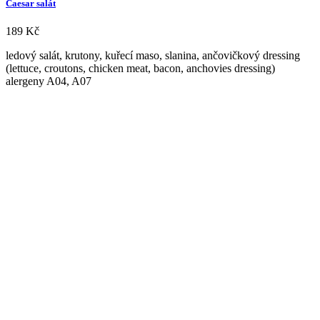
Caesar salát
189
Kč
ledový salát, krutony, kuřecí maso, slanina, ančovičkový dressing
(lettuce, croutons, chicken meat, bacon, anchovies dressing)
alergeny A04, A07