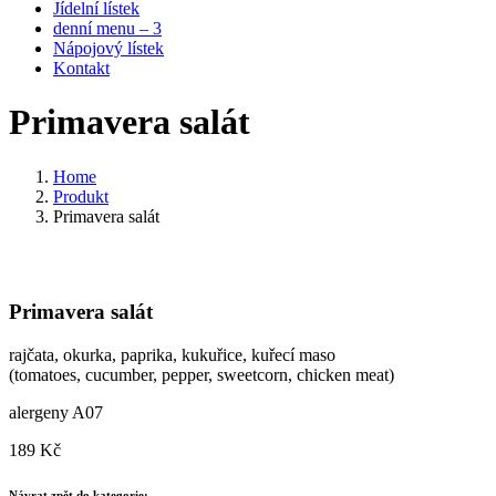
Jídelní lístek
denní menu – 3
Nápojový lístek
Kontakt
Primavera salát
Home
Produkt
Primavera salát
Primavera salát
rajčata, okurka, paprika, kukuřice, kuřecí maso
(tomatoes, cucumber, pepper, sweetcorn, chicken meat)
alergeny A07
189
Kč
Návrat zpět do kategorie: