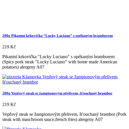
200g Pikantní krkovička “Lucky Luciano” s opékaným bramborem
219
Kč
Pikantní krkovička "Lucky Luciano" s opékaným bramborem
(Spicy pork steak "Lucky Luciano" with home made American
potatoes) alergeny A07
200g Vepřový steak se žampionovým přelivem, šťouchaný brambor
219
Kč
Vepřový steak se žampionovým přelivem, šťouchaný brambor (Pork
steak with maschroom sauce,french fries) alergeny A07