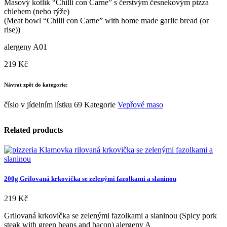
Masový kotlík “Chilli con Carne” s čerstvým česnekovým pizza
chlebem (nebo rýže)
(Meat bowl “Chilli con Carne” with home made garlic bread (or
rise))
alergeny A01
219
Kč
Návrat zpět do kategorie:
číslo v jídelním lístku
69
Kategorie
Vepřové maso
Related products
200g Grilovaná krkovička se zelenými fazolkami a slaninou
219
Kč
Grilovaná krkovička se zelenými fazolkami a slaninou (Spicy pork
steak with green beans and bacon) alergeny A