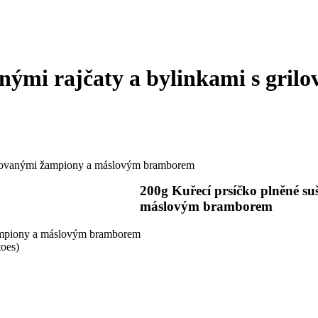
enými rajčaty a bylinkami s gri
grilovanými žampiony a máslovým bramborem
200g Kuřecí prsíčko plněné su
máslovým bramborem
 žampiony a máslovým bramborem
toes)