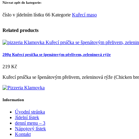
Návrat zpět do kategorie:
číslo v jídelním lístku
66
Kategorie
Kuřecí maso
Related products
200g Kuřecí prsíčka se špenátovým přelivem, zeleninová rýže
219
Kč
Kuřecí prsíčka se špenátovým přelivem, zeleninová rýže (Chicken brea
Information
Úvodní stránka
Jídelní lístek
denní menu – 3
Nápojový lístek
Kontakt