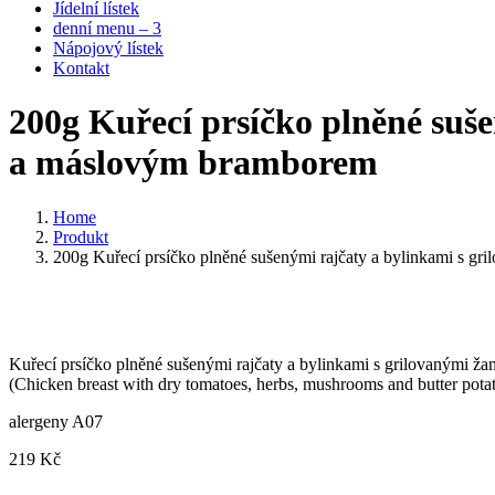
Jídelní lístek
denní menu – 3
Nápojový lístek
Kontakt
200g Kuřecí prsíčko plněné suš
a máslovým bramborem
Home
Produkt
200g Kuřecí prsíčko plněné sušenými rajčaty a bylinkami s 
Kuřecí prsíčko plněné sušenými rajčaty a bylinkami s grilovanými
(Chicken breast with dry tomatoes, herbs, mushrooms and butter pota
alergeny A07
219
Kč