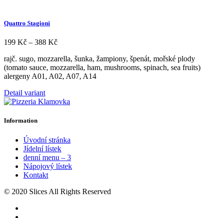
produkt
má
více
Quattro Stagioni
variant.
Možnosti
Rozpětí
199
Kč
–
388
Kč
lze
cen:
vybrat
rajč. sugo, mozzarella, šunka, žampiony, špenát, mořské plody
199 Kč
na
(tomato sauce, mozzarella, ham, mushrooms, spinach, sea fruits)
až
stránce
alergeny A01, A02, A07, A14
388 Kč
produktu
Tento
Detail variant
produkt
má
více
Information
variant.
Možnosti
Úvodní stránka
lze
Jídelní lístek
vybrat
denní menu – 3
na
Nápojový lístek
stránce
Kontakt
produktu
© 2020 Slices All Rights Reserved