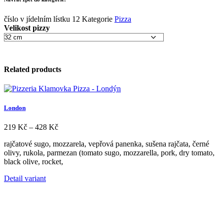
až
378 Kč
číslo v jídelním lístku
12
Kategorie
Pizza
Velikost pizzy
Related products
London
Rozpětí
219
Kč
–
428
Kč
cen:
rajčatové sugo, mozzarela, vepřová panenka, sušena rajčata, černé
219 Kč
olivy, rukola, parmezan (tomato sugo, mozzarella, pork, dry tomato,
až
black olive, rocket,
428 Kč
Tento
Detail variant
produkt
má
více
variant.