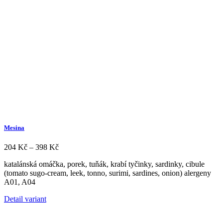
Možnosti
lze
vybrat
na
stránce
produktu
Mesina
Rozpětí
204
Kč
–
398
Kč
cen:
katalánská omáčka, porek, tuňák, krabí tyčinky, sardinky, cibule
204 Kč
(tomato sugo-cream, leek, tonno, surimi, sardines, onion) alergeny
až
A01, A04
398 Kč
Tento
Detail variant
produkt
má