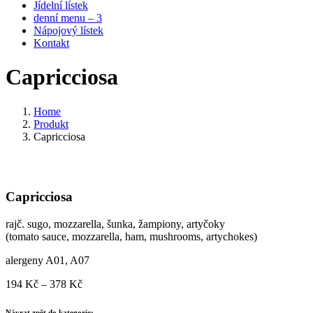
Jídelní lístek
denní menu – 3
Nápojový lístek
Kontakt
Capricciosa
Home
Produkt
Capricciosa
Capricciosa
rajč. sugo, mozzarella, šunka, žampiony, artyčoky
(tomato sauce, mozzarella, ham, mushrooms, artychokes)
alergeny A01, A07
Rozpětí
194
Kč
–
378
Kč
cen:
194 Kč
Návrat zpět do kategorie: