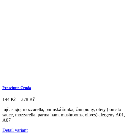
více
variant.
Možnosti
lze
vybrat
na
stránce
produktu
Prosciutto Crudo
Rozpětí
194
Kč
–
378
Kč
cen:
rajč. sugo, mozzarella, parmská šunka, žampiony, olivy (tomato
194 Kč
sauce, mozzarella, parma ham, mushrooms, olives) alergeny A01,
až
A07
378 Kč
Tento
Detail variant