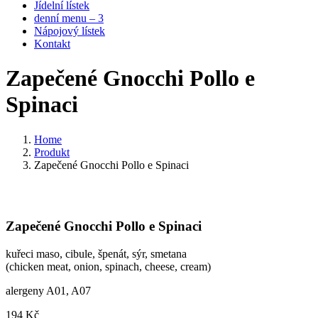
Jídelní lístek
denní menu – 3
Nápojový lístek
Kontakt
Zapečené Gnocchi Pollo e
Spinaci
Home
Produkt
Zapečené Gnocchi Pollo e Spinaci
Zapečené Gnocchi Pollo e Spinaci
kuřeci maso, cibule, špenát, sýr, smetana
(chicken meat, onion, spinach, cheese, cream)
alergeny A01, A07
194
Kč