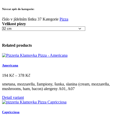
cen:
50 Kč
Návrat zpět do kategorie:
až
90 Kč
číslo v jídelním lístku
37
Kategorie
Pizza
Velikost pizzy
Related products
Americana
Rozpětí
194
Kč
–
378
Kč
cen:
smetana, mozzarella, žampiony, šunka, slanina (cream, mozzarella,
194 Kč
mushrooms, ham, bacon) alergeny A01, A07
až
378 Kč
Tento
Detail variant
produkt
má
více
Capricciosa