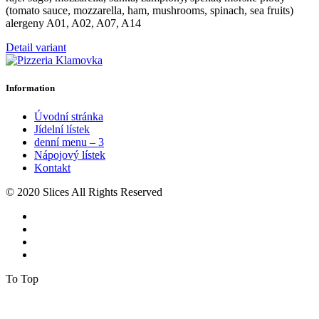
na
(tomato sauce, mozzarella, ham, mushrooms, spinach, sea fruits)
až
stránce
alergeny A01, A02, A07, A14
388 Kč
produktu
Tento
Detail variant
produkt
má
více
Information
variant.
Možnosti
Úvodní stránka
lze
Jídelní lístek
vybrat
denní menu – 3
na
Nápojový lístek
stránce
Kontakt
produktu
© 2020 Slices All Rights Reserved
To Top