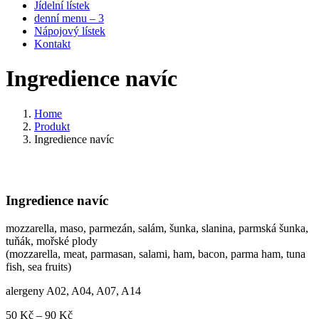
Jídelní lístek
denní menu – 3
Nápojový lístek
Kontakt
Ingredience navíc
Home
Produkt
Ingredience navíc
Ingredience navíc
mozzarella, maso, parmezán, salám, šunka, slanina, parmská šunka,
tuňák, mořské plody
(mozzarella, meat, parmasan, salami, ham, bacon, parma ham, tuna
fish, sea fruits)
alergeny A02, A04, A07, A14
Rozpětí
50
Kč
–
90
Kč