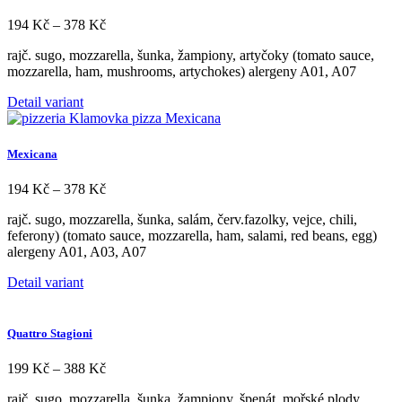
variant.
Možnosti
Rozpětí
194
Kč
–
378
Kč
lze
cen:
vybrat
rajč. sugo, mozzarella, šunka, žampiony, artyčoky (tomato sauce,
194 Kč
na
mozzarella, ham, mushrooms, artychokes) alergeny A01, A07
až
stránce
378 Kč
produktu
Tento
Detail variant
produkt
má
více
Mexicana
variant.
Možnosti
Rozpětí
194
Kč
–
378
Kč
lze
cen:
vybrat
rajč. sugo, mozzarella, šunka, salám, červ.fazolky, vejce, chili,
194 Kč
na
feferony) (tomato sauce, mozzarella, ham, salami, red beans, egg)
až
stránce
alergeny A01, A03, A07
378 Kč
produktu
Tento
Detail variant
produkt
má
více
Quattro Stagioni
variant.
Možnosti
Rozpětí
199
Kč
–
388
Kč
lze
cen:
vybrat
rajč. sugo, mozzarella, šunka, žampiony, špenát, mořské plody
199 Kč