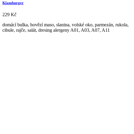
Klamburger
229
Kč
domácí bulka, hovězí maso, slanina, volské oko, parmezán, rukola,
cibule, rajče, salát, dresing alergeny A01, A03, A07, A11