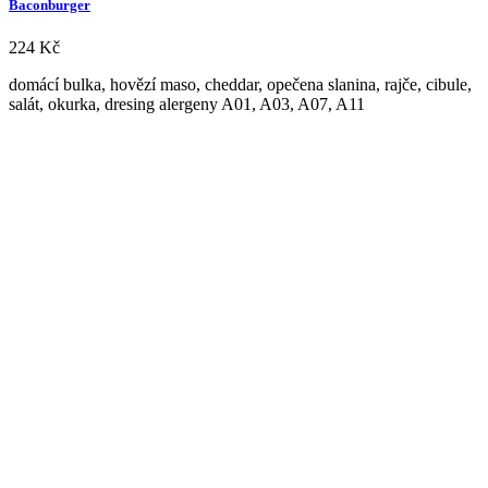
Baconburger
224
Kč
domácí bulka, hovězí maso, cheddar, opečena slanina, rajče, cibule,
salát, okurka, dresing alergeny A01, A03, A07, A11