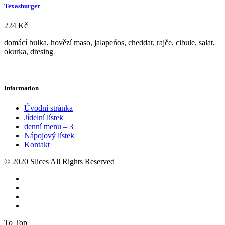
Texasburger
224
Kč
domácí bulka, hovězí maso, jalapeńos, cheddar, rajče, cibule, salat,
okurka, dresing
Information
Úvodní stránka
Jídelní lístek
denní menu – 3
Nápojový lístek
Kontakt
© 2020 Slices All Rights Reserved
To Top