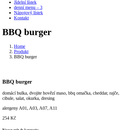
Jídelní lístek
denní menu – 3
Nápojový lístek
Kontakt
BBQ burger
Home
Produkt
BBQ burger
BBQ burger
domácí bulka, dvojite hovězí maso, bbq omačka, cheddar, rajče,
cibule, salat, okurka, dresing
alergeny A01, A03, A07, A11
254
Kč
Návrat zpět do kategorie: