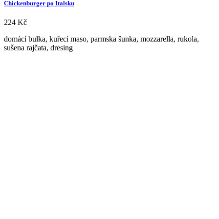
Chickenburger po Italsku
224
Kč
domácí bulka, kuřecí maso, parmska šunka, mozzarella, rukola,
sušena rajčata, dresing