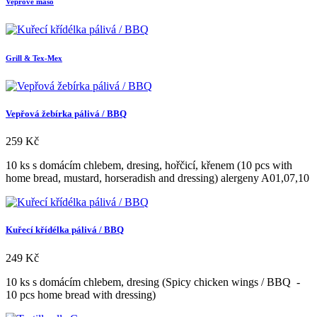
Vepřové maso
Grill & Tex-Mex
Vepřová žebírka pálivá / BBQ
259
Kč
10 ks s domácím chlebem, dresing, hořčicí, křenem (10 pcs with
home bread, mustard, horseradish and dressing) alergeny A01,07,10
Kuřecí křídélka pálivá / BBQ
249
Kč
10 ks s domácím chlebem, dresing (Spicy chicken wings / BBQ -
10 pcs home bread with dressing)