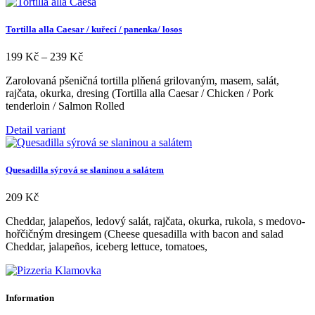
Tortilla alla Caesar / kuřecí / panenka/ losos
Rozpětí
199
Kč
–
239
Kč
cen:
Zarolovaná pšeničná tortilla plňená grilovaným, masem, salát,
199 Kč
rajčata, okurka, dresing (Tortilla alla Caesar / Chicken / Pork
až
tenderloin / Salmon Rolled
239 Kč
Tento
Detail variant
produkt
má
více
Quesadilla sýrová se slaninou a salátem
variant.
Možnosti
209
Kč
lze
vybrat
Cheddar, jalapeňos, ledový salát, rajčata, okurka, rukola, s medovo-
na
hořčičným dresingem (Cheese quesadilla with bacon and salad
stránce
Cheddar, jalapeños, iceberg lettuce, tomatoes,
produktu
Information