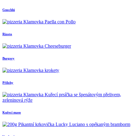
Gnochhi
Rizoto
Burgery
Přílohy
Kuřecí maso