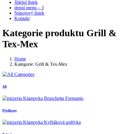
Jídelní lístek
denní menu – 3
Nápojový lístek
Kontakt
Kategorie produktu Grill &
Tex-Mex
Home
Kategorie: Grill & Tex-Mex
All
Předkrmy